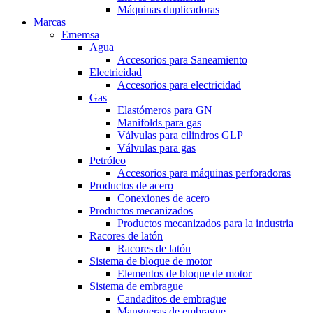
Máquinas duplicadoras
Marcas
Ememsa
Agua
Accesorios para Saneamiento
Electricidad
Accesorios para electricidad
Gas
Elastómeros para GN
Manifolds para gas
Válvulas para cilindros GLP
Válvulas para gas
Petróleo
Accesorios para máquinas perforadoras
Productos de acero
Conexiones de acero
Productos mecanizados
Productos mecanizados para la industria
Racores de latón
Racores de latón
Sistema de bloque de motor
Elementos de bloque de motor
Sistema de embrague
Candaditos de embrague
Mangueras de embrague