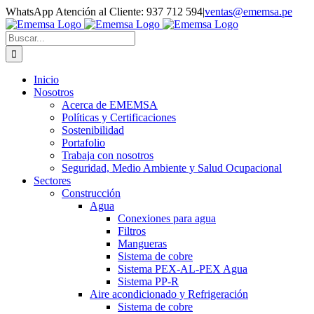
Saltar
WhatsApp Atención al Cliente: 937 712 594
|
ventas@ememsa.pe
al
Facebook
LinkedIn
Instagram
YouTube
Correo
contenido
electrónico
Buscar:
Inicio
Nosotros
Acerca de EMEMSA
Políticas y Certificaciones
Sostenibilidad
Portafolio
Trabaja con nosotros
Seguridad, Medio Ambiente y Salud Ocupacional
Sectores
Construcción
Agua
Conexiones para agua
Filtros
Mangueras
Sistema de cobre
Sistema PEX-AL-PEX Agua
Sistema PP-R
Aire acondicionado y Refrigeración
Sistema de cobre