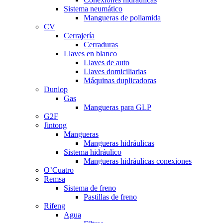
Sistema neumático
Mangueras de poliamida
CV
Cerrajería
Cerraduras
Llaves en blanco
Llaves de auto
Llaves domiciliarias
Máquinas duplicadoras
Dunlop
Gas
Mangueras para GLP
G2F
Jintong
Mangueras
Mangueras hidráulicas
Sistema hidráulico
Mangueras hidráulicas conexiones
O’Cuatro
Remsa
Sistema de freno
Pastillas de freno
Rifeng
Agua