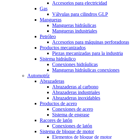
Accesorios para electricidad
Gas
Válvulas para cilindros GLP
Mangueras
Mangueras hidráulicas
Mangueras industriales
Petróleo
Accesorios para máquinas perforadoras
Productos mecanizados
Piezas mecanizadas para la industria
Sistema hidráulico
Conexiones hidráulicas
Mangueras hidráulicas conexiones
Automotríz
Abrazaderas
Abrazaderas al carbono
Abrazaderas industriales
Abrazaderas inoxidables
Productos de acero
Conexiones de acero
Sistema de engrase
Racores de latón
Conexiones de latón
Sistema de bloque de motor
Elementos de bloque de motor