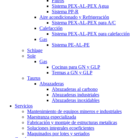
Filtros
Sistema PEX-AL-PEX Agua
Sistema PP-R
Aire acondicionado y Refrigeración
Sistema PEX-AL-PEX para A/C
Calefacción
Sistema PEX-AL-PEX para calefacción
Gas
Sistema PE-AL-PE
Schlage
Sole
Gas
Cocinas para GN y GLP
Termas a GN y GLP
Taurus
Abrazaderas
Abrazaderas al carbono
Abrazaderas industriales
Abrazaderas inoxidables
Servicios
Mantenimiento de equipos mineros e industriales
Maestranza especializada
Fabricación y montaje de estructuras metalicas
Soluciones integrales ecoeficientes
Maquinados por lotes y seriados