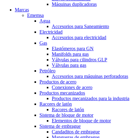
Máquinas duplicadoras
Marcas
Ememsa
Agua
Accesorios para Saneamiento
Electricidad
Accesorios para electricidad
Gas
Elastómeros para GN
Manifolds para gas
Válvulas para cilindros GLP
Válvulas para gas
Petróleo
Accesorios para máquinas perforadoras
Productos de acero
Conexiones de acero
Productos mecanizados
Productos mecanizados para la industria
Racores de latón
Racores de latón
Sistema de bloque de motor
Elementos de bloque de motor
Sistema de embrague
Candaditos de embrague
Mangueras de embrague