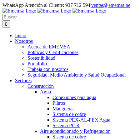
Saltar
WhatsApp Atención al Cliente: 937 712 594
|
ventas@ememsa.pe
al
Facebook
LinkedIn
Instagram
YouTube
Correo
contenido
electrónico
Buscar:
Inicio
Nosotros
Acerca de EMEMSA
Políticas y Certificaciones
Sostenibilidad
Portafolio
Trabaja con nosotros
Seguridad, Medio Ambiente y Salud Ocupacional
Sectores
Construcción
Agua
Conexiones para agua
Filtros
Mangueras
Sistema de cobre
Sistema PEX-AL-PEX Agua
Sistema PP-R
Aire acondicionado y Refrigeración
Sistema de cobre