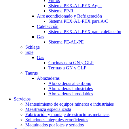
Filtros
Sistema PEX-AL-PEX Agua
Sistema PP-R
Aire acondicionado y Refrigeración
Sistema PEX-AL-PEX para A/C
Calefacción
Sistema PEX-AL-PEX para calefacción
Gas
Sistema PE-AL-PE
Schlage
Sole
Gas
Cocinas para GN y GLP
Termas a GN y GLP
Taurus
Abrazaderas
Abrazaderas al carbono
Abrazaderas industriales
Abrazaderas inoxidables
Servicios
Mantenimiento de equipos mineros e industriales
Maestranza especializada
Fabricación y montaje de estructuras metalicas
Soluciones integrales ecoeficientes
Maquinados por lotes y seriados