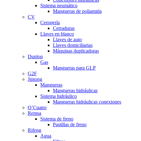
Sistema neumático
Mangueras de poliamida
CV
Cerrajería
Cerraduras
Llaves en blanco
Llaves de auto
Llaves domiciliarias
Máquinas duplicadoras
Dunlop
Gas
Mangueras para GLP
G2F
Jintong
Mangueras
Mangueras hidráulicas
Sistema hidráulico
Mangueras hidráulicas conexiones
O’Cuatro
Remsa
Sistema de freno
Pastillas de freno
Rifeng
Agua