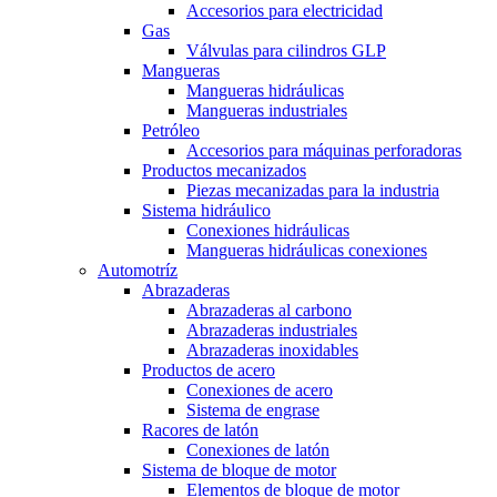
Accesorios para electricidad
Gas
Válvulas para cilindros GLP
Mangueras
Mangueras hidráulicas
Mangueras industriales
Petróleo
Accesorios para máquinas perforadoras
Productos mecanizados
Piezas mecanizadas para la industria
Sistema hidráulico
Conexiones hidráulicas
Mangueras hidráulicas conexiones
Automotríz
Abrazaderas
Abrazaderas al carbono
Abrazaderas industriales
Abrazaderas inoxidables
Productos de acero
Conexiones de acero
Sistema de engrase
Racores de latón
Conexiones de latón
Sistema de bloque de motor
Elementos de bloque de motor