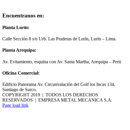
Encuentranos en:
Planta Lurín:
Calle Sección 8 s/n Urb. Las Praderas de Lurín, Lurín – Lima.
Planta Arequipa:
Av. Evitamiento, esquina con Av. Santa Martha, Arequipa – Perú
Oficina Comercial:
Edificio Panorama Av. Circunvalación del Golf los Incas 134,
Santiago de Surco.
COPYRIGHT 2019 | TODOS LOS DERECHOS
RESERVADOS | EMPRESA METAL MECANICA S.A.
Facebook
LinkedIn
Instagram
YouTube
Correo
Page load link
electrónico